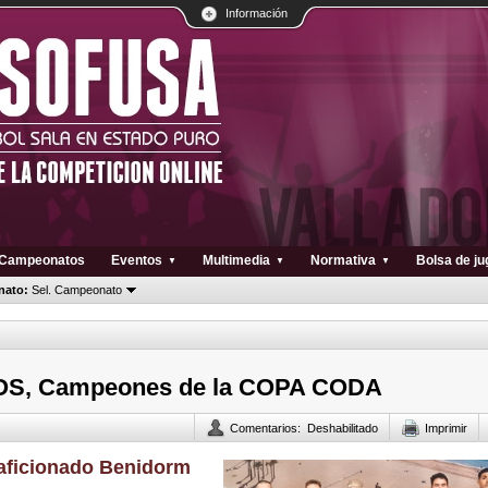
Información
Campeonatos
Eventos
Multimedia
Normativa
Bolsa de j
▼
▼
▼
ato:
Sel. Campeonato
, Campeones de la COPA CODA
Comentarios
:
Deshabilitado
Imprimir
aficionado Benidorm