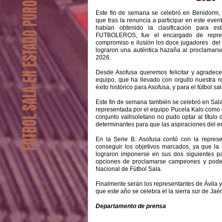
Este fin de semana se celebró en Benidorm
que tras la renuncia a participar en este eve
habían obtenido la clasificación para 
FUTBOLEROS, fue el encargado de repres
compromiso e ilusión los doce jugadores del e
lograron una auténtica hazaña al proclam
2026.
Desde Asofusa queremos felicitar y agradecer
equipo, que ha llevado con orgullo nuestra 
éxito histórico para Asofusa, y para el fútbol sal
Este fin de semana también se celebró en Salam
representada por el equipo Pucela Kalo como c
conjunto vallisoletano no pudo optar al título 
determinantes para que las aspiraciones del e
En la Serie B. Asofusa contó con la repre
conseguir los objetivos marcados, ya que la d
lograron imponerse en sus dos siguientes pa
opciones de proclamarse campeones y poder 
Nacional de Fútbol Sala.
Finalmente serán los representantes de Ávila 
que este año se celebra el la sierra sur de Jaé
Departamento de prensa