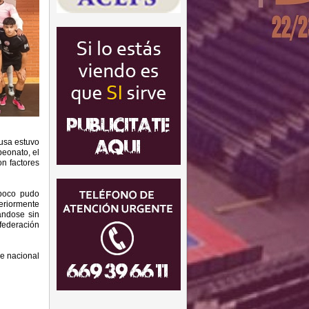
fusa estuvo
peonato, el
on factores
mpoco pudo
teriormente
ándose sin
federación
de nacional