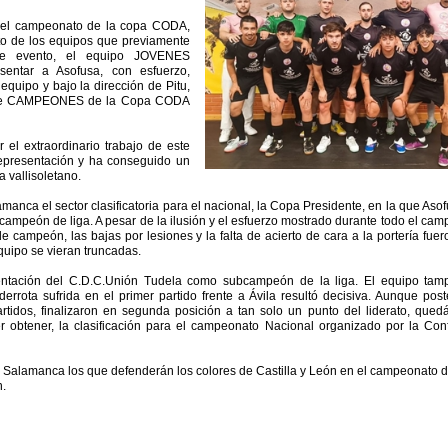
, el campeonato de la copa CODA,
nto de los equipos que previamente
este evento, el equipo JOVENES
entar a Asofusa, con esfuerzo,
quipo y bajo la dirección de Pitu,
arse CAMPEONES de la Copa CODA
 el extraordinario trabajo de este
representación y ha conseguido un
a vallisoletano.
anca el sector clasificatoria para el nacional, la Copa Presidente, en la que Aso
ampeón de liga. A pesar de la ilusión y el esfuerzo mostrado durante todo el cam
de campeón, las bajas por lesiones y la falta de acierto de cara a la portería fuer
quipo se vieran truncadas.
sentación del C.D.C.Unión Tudela como subcampeón de la liga. El equipo ta
errota sufrida en el primer partido frente a Ávila resultó decisiva. Aunque pos
rtidos, finalizaron en segunda posición a tan solo un punto del liderato, qued
obtener, la clasificación para el campeonato Nacional organizado por la Con
y Salamanca los que defenderán los colores de Castilla y León en el campeonato 
n.