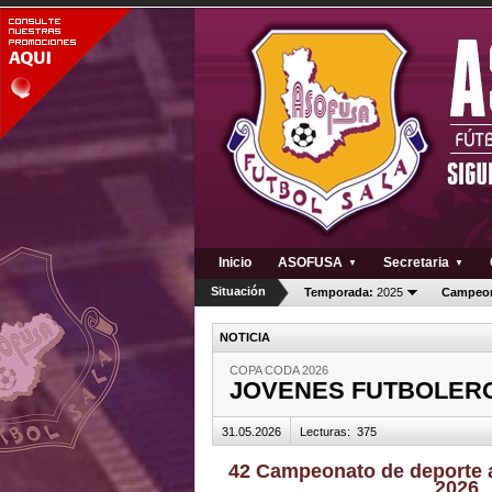
Inicio
ASOFUSA
Secretaria
▼
▼
Situación
Temporada:
2025
Campeon
NOTICIA
COPA CODA 2026
JOVENES FUTBOLEROS
31.05.2026
Lecturas
:
375
42 Campeonato de deporte 
2026